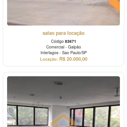
salao para locação
Código
83671
Comercial
-
Galpão
Interlagos
-
Sao Paulo/SP
R$
20.000,00
Locação: