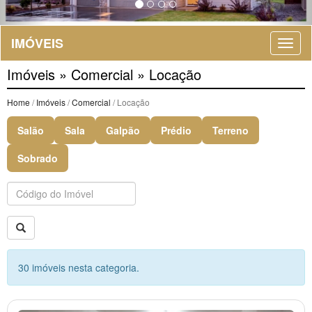
IMÓVEIS
Imóveis » Comercial » Locação
Home
/
Imóveis
/
Comercial
/ Locação
Salão
Sala
Galpão
Prédio
Terreno
Sobrado
Buscar
30 imóveis nesta categoria.