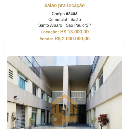
salao pra locação
Código
83403
Comercial
-
Salão
Santo Amaro
-
Sao Paulo/SP
R$
13.000,00
Locação:
R$
2.000.000,00
Venda: