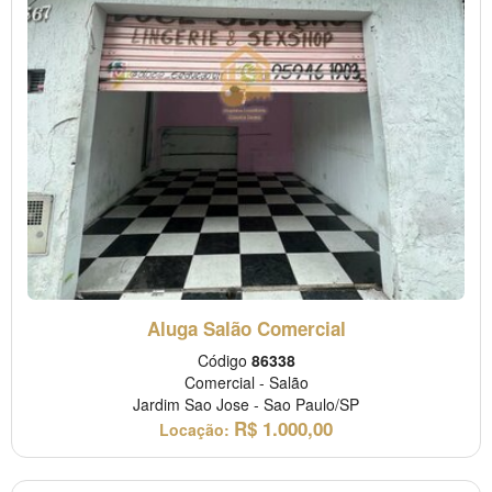
Aluga Salão Comercial
Código
86338
Comercial
-
Salão
Jardim Sao Jose
-
Sao Paulo/SP
R$
1.000,00
Locação: