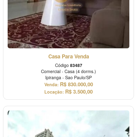
Casa Para Venda
Código
83487
Comercial
-
Casa
(4 dorms.)
Ipiranga
-
Sao Paulo/SP
R$
830.000,00
Venda:
R$
3.500,00
Locação: