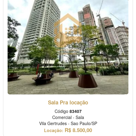
Sala Pra locação
Código
83407
Comercial
-
Sala
Vila Gertrudes
-
Sao Paulo/SP
R$
8.500,00
Locação: