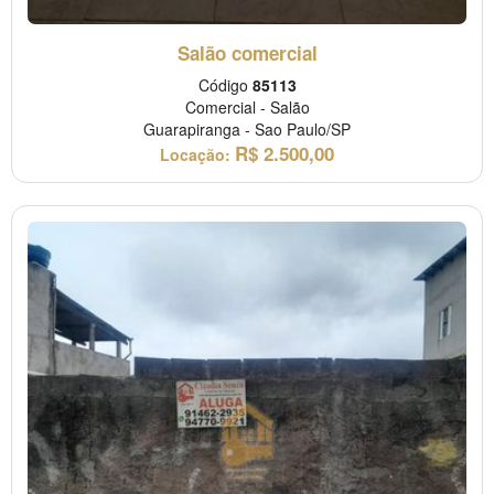
Salão comercial
Código
85113
Comercial
-
Salão
Guarapiranga
-
Sao Paulo/SP
R$
2.500,00
Locação: