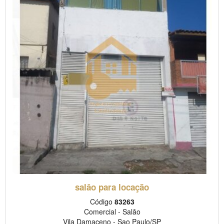
salâo para locação
Código
83263
Comercial
-
Salão
Vila Damaceno
-
Sao Paulo/SP