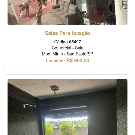
Salas Para locação
Código
85497
Comercial
-
Sala
Mboi Mirim
-
Sao Paulo/SP
R$
650,00
Locação: