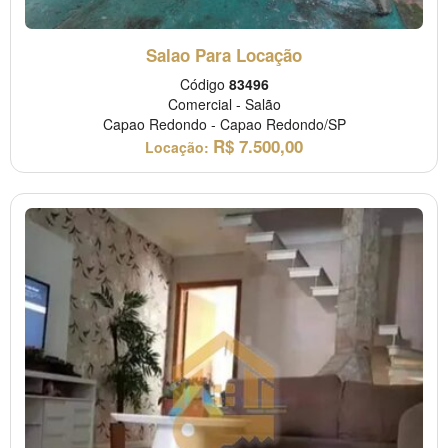
Salao Para Locação
Código
83496
Comercial
-
Salão
Capao Redondo
-
Capao Redondo/SP
R$
7.500,00
Locação: