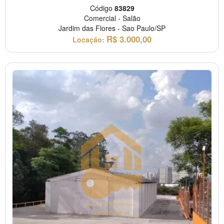
Código
83829
Comercial
-
Salão
Jardim das Flores
-
Sao Paulo/SP
R$
3.000,00
Locação: