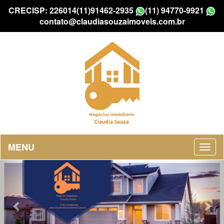
CRECISP: 226014
(11)91462-2935
(11) 94770-9921
contato@claudiasouzaimoveis.com.br
MENU
Previous
Nex