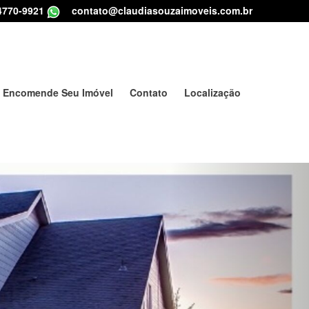
4770-9921
|
contato@claudiasouzaimoveis.com.br
Encomende Seu Imóvel
Contato
Localização
Next