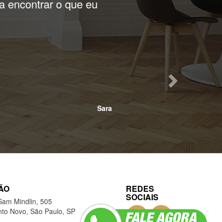
er a essa imobiliária
Stefani
ÃO
REDES
SOCIAIS
Sam Mindlin, 505
to Novo, São Paulo, SP