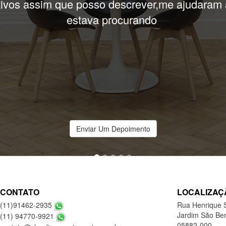
uper solicitos em me ajudar,só tenho a agradec
obrigado!
Enviar Um Depoimento
CONTATO
LOCALIZAÇ
(11)91462-2935
Rua Henrique 
Jardim São Ben
(11) 94770-9921
05882-000
contato@claudiasouzaimoveis.com.br
Ver Mapa