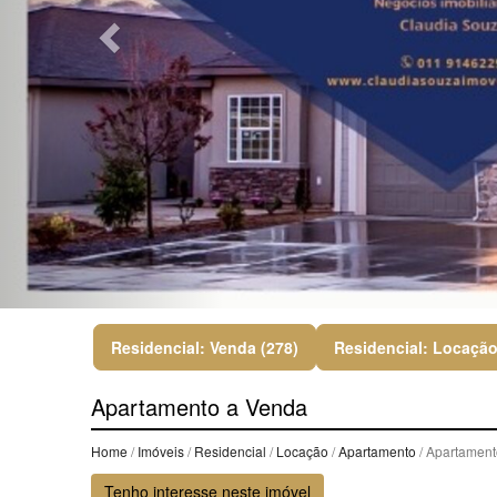
Residencial: Venda (278)
Residencial: Locação
Apartamento a Venda
Home
/
Imóveis
/
Residencial
/
Locação
/
Apartamento
/ Apartament
Tenho interesse neste imóvel