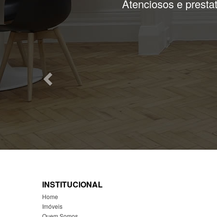
Melhor atendimento,s
INSTITUCIONAL
Home
Imóveis
Quem Somos
Cadastre Seu Imóvel
Financiamento
Encomende Seu Imóvel
Contato
Localização