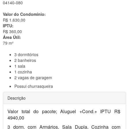
04140-080
Valor do Condomínio:
R$ 1.630,00
IPTU:
R$ 360,00
Área Útil:
79 m²
3
dormitórios
2
banheiros
1
sala
1
cozinha
2
vagas de garagem
Possui
churrasqueira
Descrição
Valor total do pacote; Aluguel +Cond.+ IPTU R$ 
4940,00 
3 dorm. com Armários, Sala Dupla, Cozinha com 