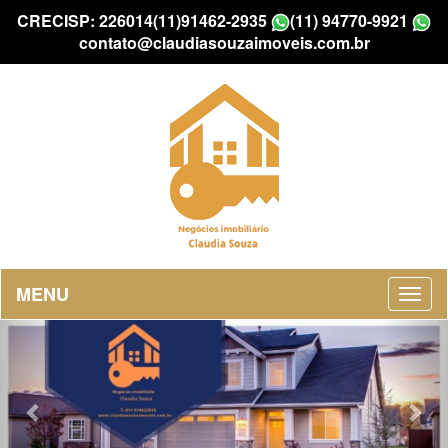
CRECISP: 226014
(11)91462-2935
(11) 94770-9921
contato@claudiasouzaimoveis.com.br
MENU
Previous
Nex