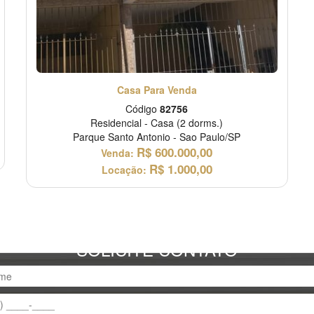
Casa Para Venda
Código
82756
Residencial
-
Casa
(2 dorms.)
Parque Santo Antonio
-
Sao Paulo/SP
R$
600.000,00
Venda:
R$
1.000,00
Locação:
SOLICITE CONTATO