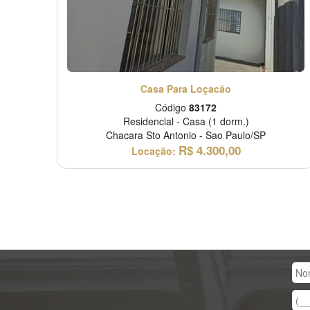
Casa Para Loçacão
Código
83172
Residencial
-
Casa
(1 dorm.)
Chacara Sto Antonio
-
Sao Paulo/SP
R$
4.300,00
Locação: