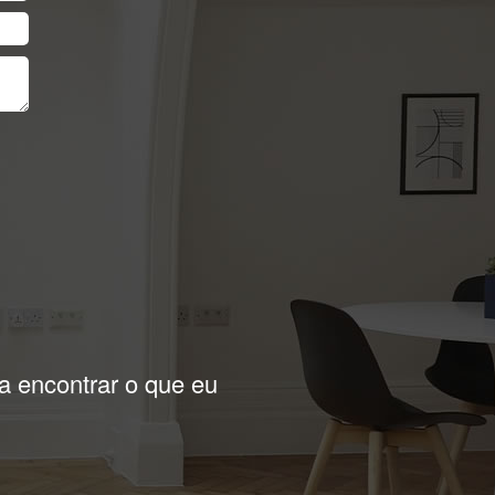
Next
er a essa imobiliária
Stefani