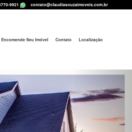
4770-9921
|
contato@claudiasouzaimoveis.com.br
Encomende Seu Imóvel
Contato
Localização
Next