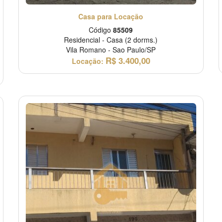
Casa para Locação
Código
85509
Residencial
-
Casa
(2 dorms.)
Vila Romano
-
Sao Paulo/SP
R$
3.400,00
Locação: