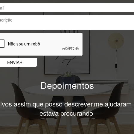
Depoimentos
uper solicitos em me ajudar,só tenho a agradec
obrigado!