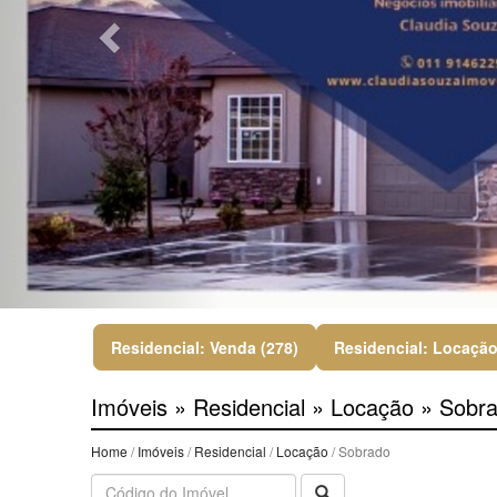
Residencial: Venda (278)
Residencial: Locação
Imóveis » Residencial » Locação » Sobr
Home
/
Imóveis
/
Residencial
/
Locação
/ Sobrado
Buscar