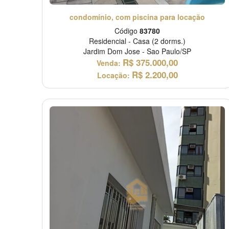
condomínio, com piscina para locação
Código
83780
Residencial
-
Casa
(2 dorms.)
Jardim Dom Jose
-
Sao Paulo/SP
R$
375.000,00
Venda:
R$
2.200,00
Locação: