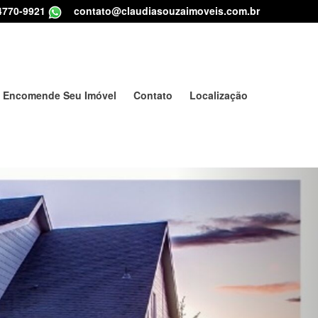
4770-9921
|
contato@claudiasouzaimoveis.com.br
Encomende Seu Imóvel
Contato
Localização
Next