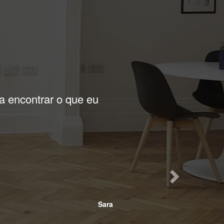
Next
cer a essa imobiliária
Stefani