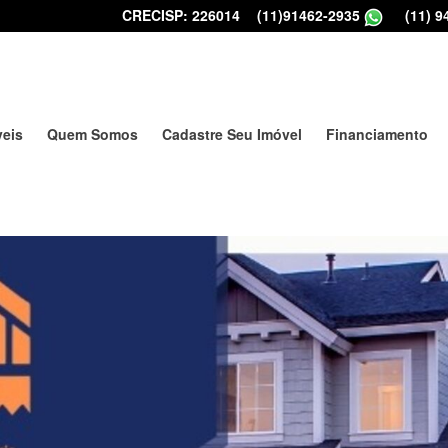
CRECISP: 226014
|
(11)91462-2935
|
(11) 9
veis
Quem Somos
Cadastre Seu Imóvel
Financiamento