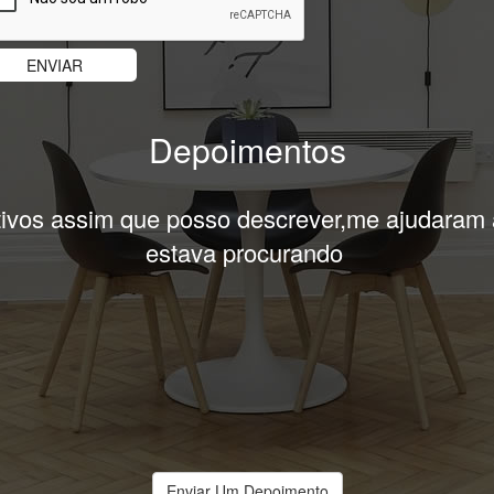
Depoimentos
uper solicitos em me ajudar,só tenho a agrade
obrigado!
Enviar Um Depoimento