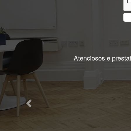
Previous
a encontrar o que eu
Melhor atendimento,s
Sara